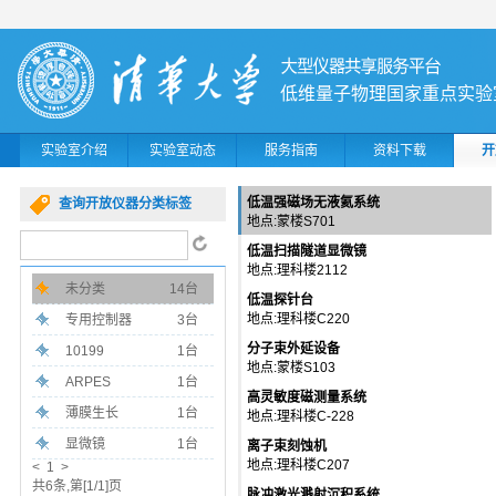
低维量子物理国家重点实验
实验室介绍
实验室动态
服务指南
资料下载
开
低温强磁场无液氦系统
查询开放仪器分类标签
地点:蒙楼S701
低温扫描隧道显微镜
地点:理科楼2112
未分类
14台
低温探针台
地点:理科楼C220
专用控制器
3台
分子束外延设备
10199
1台
地点:蒙楼S103
ARPES
1台
高灵敏度磁测量系统
薄膜生长
1台
地点:理科楼C-228
显微镜
1台
离子束刻蚀机
地点:理科楼C207
< 1 >
共6条,第[1/1]页
脉冲激光溅射沉积系统