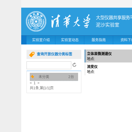
泥沙实验室
实验室介绍
实验室动态
服务指南
资料下
立体显微测速仪
查询开放仪器分类标签
地点:
流变仪
地点:
未分类
2台
< 1 >
共1条,第[1/1]页