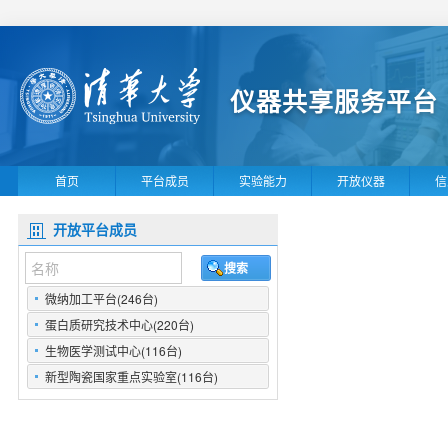
仪器共享服务平台
首页
平台成员
实验能力
开放仪器
信
开放平台成员
微纳加工平台(246台)
蛋白质研究技术中心(220台)
生物医学测试中心(116台)
新型陶瓷国家重点实验室(116台)